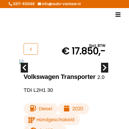
0317-613093
info@auto-vanlaar.nl
Excl. BTW
€ 17.850,-
Volkswagen Transporter
2.0
TDI L2H1 30
Diesel
2020
Handgeschakeld