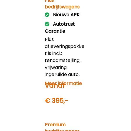
reinigingsbeurt.
Plus
bedrijfswagens
Nieuwe APK
Autotrust
Garantie
Plus
afleveringspakke
t is incl.:
tenaamstelling,
vrijwaring
ingeruilde auto,
afleveringsinspec
Meer informatie
Vanaf
tie, apk minimaal
6 maanden, basis
€ 395,-
reinigingsbeurt
en 6 maanden
Autotrust
instapgarantie.
Premium
Prijs is 395,- euro