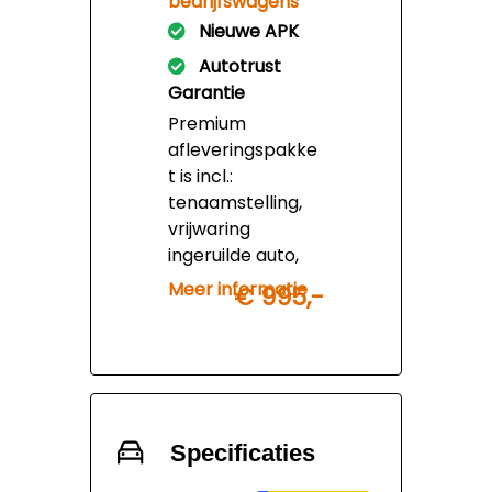
bedrijfswagens
excl. btw.
Nieuwe APK
Autotrust
Garantie
Premium
afleveringspakke
t is incl.:
tenaamstelling,
vrijwaring
ingeruilde auto,
afleveringsinspec
Meer informatie
€ 995,-
tie,
onderhoudsbeurt
incl. nieuwe apk,
uitgebreide
poets/reinigingsb
eurt en 12
Specificaties
maanden