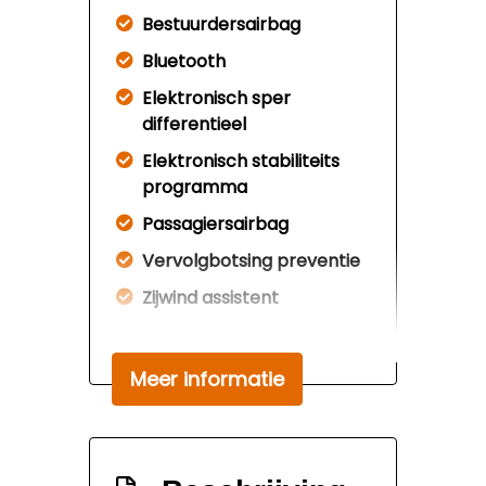
Bestuurdersairbag
Bluetooth
Elektronisch sper
differentieel
Elektronisch stabiliteits
programma
Passagiersairbag
Vervolgbotsing preventie
Zijwind assistent
Interieur
Meer informatie
Airco
Armsteun voor
Comfortstoel(en)