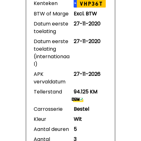
Autotrust
Kenteken
VHP36T
NL
uitgebreide
BTW of Marge
Excl. BTW
garantie. Prijs is
995,- euro excl.
Datum eerste
27-11-2020
btw.
toelating
Datum eerste
27-11-2020
toelating
(internationaa
l)
APK
27-11-2026
vervaldatum
Tellerstand
94.125 KM
Carrosserie
Bestel
Kleur
Wit
Aantal deuren
5
Aantal
3