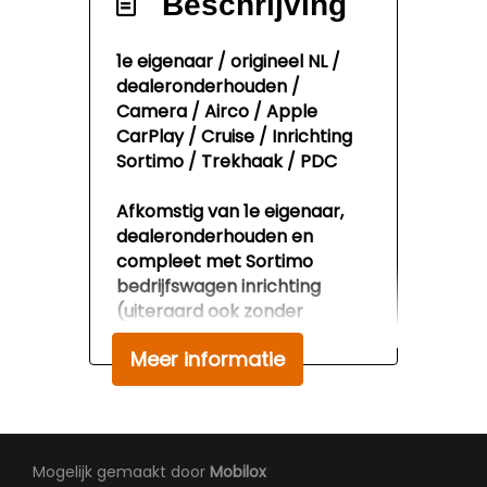
Beschrijving
Elektrische ramen voor
Houten vloer in laadruimte
1e eigenaar / origineel NL /
dealeronderhouden /
Lendesteun(en)
Camera / Airco / Apple
verstelbaar
CarPlay / Cruise / Inrichting
Stuur verstelbaar
Sortimo / Trekhaak / PDC
Tussenschot volledig
Afkomstig van 1e eigenaar,
Zijwandbekleding
dealeronderhouden en
laadruimte
compleet met Sortimo
bedrijfswagen inrichting
Exterieur
(uiteraard ook zonder
inrichting te leveren).
Buitenspiegels elektrisch
Meer informatie
verstelbaar
Wij werken op afspraak, ook
eventueel buiten
Buitenspiegels
kantoortijden. Voor een
verwarmbaar
bezichtiging en/of proefrit
Mogelijk gemaakt door
Mobilox
Centrale vergrendeling
kunt u contact opnemen