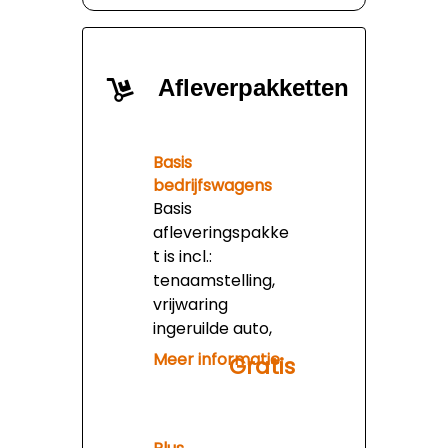
Afleverpakketten
Basis
bedrijfswagens
Basis
afleveringspakke
t is incl.:
tenaamstelling,
vrijwaring
ingeruilde auto,
afleveringsinspec
Meer informatie
Gratis
tie, geldige apk
minimaal 3
maanden, basis