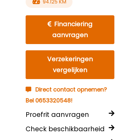
94.125 KM
Financiering
aanvragen
Verzekeringen
vergelijken
Direct contact opnemen?
Bel 0653320548!
Proefrit aanvragen
Check beschikbaarheid