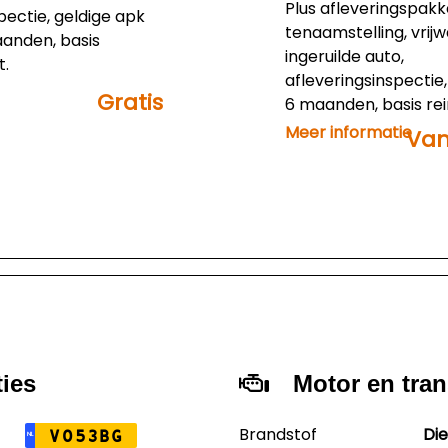
Plus afleveringspakket
pectie, geldige apk
tenaamstelling, vrijw
anden, basis
ingeruilde auto,
t.
afleveringsinspectie
Gratis
6 maanden, basis rei
en 6 maanden Autot
Meer informatie
Van
instapgarantie. Prijs 
excl. btw.
ties
Motor en tra
Brandstof
Die
V053BG
NL