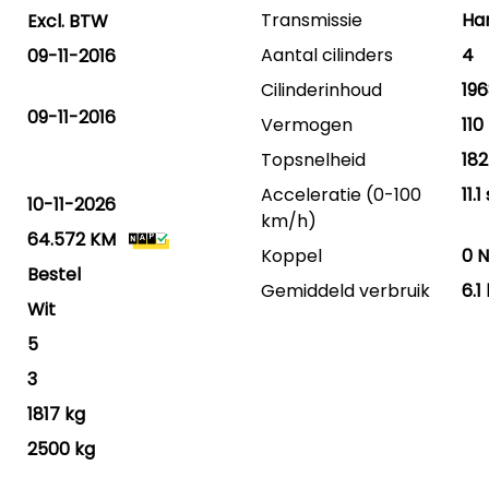
Transmissie
Ha
Excl. BTW
Aantal cilinders
4
09-11-2016
Cilinderinhoud
196
09-11-2016
Vermogen
110
Topsnelheid
18
Acceleratie (0-100
11.
10-11-2026
km/h)
64.572 KM
Koppel
0 
Bestel
Gemiddeld verbruik
6.1
Wit
5
3
1817 kg
2500 kg