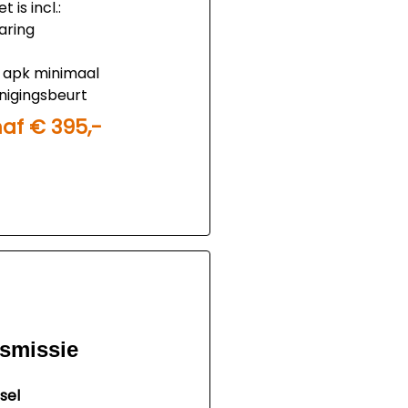
 is incl.:
aring
, apk minimaal
nigingsbeurt
rust
af € 395,-
is 395,- euro
nsmissie
sel