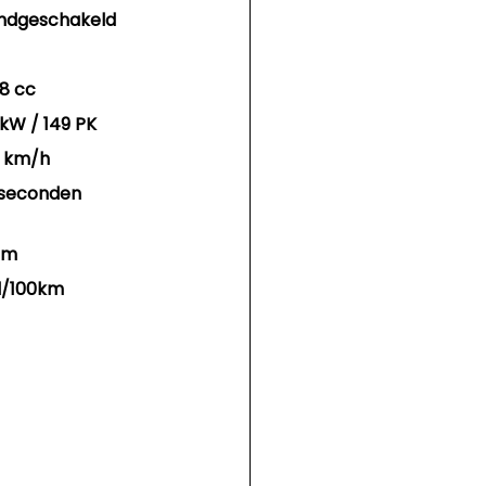
ndgeschakeld
8 cc
 kW / 149 PK
2 km/h
1 seconden
Nm
 l/100km