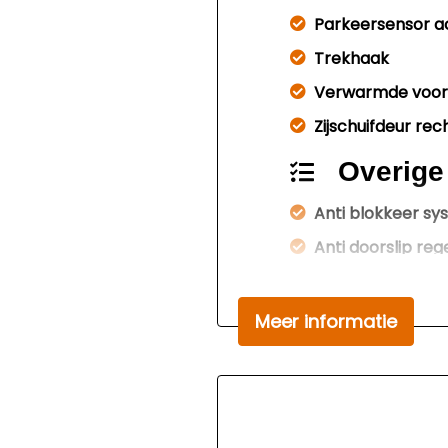
Parkeersensor a
Trekhaak
Verwarmde voorr
Zijschuifdeur rec
Overige
Anti blokkeer s
Anti doorslip reg
Bestuurdersairb
Bluetooth
Meer informatie
Elektronisch sper
Elektronisch sta
Passagiersairba