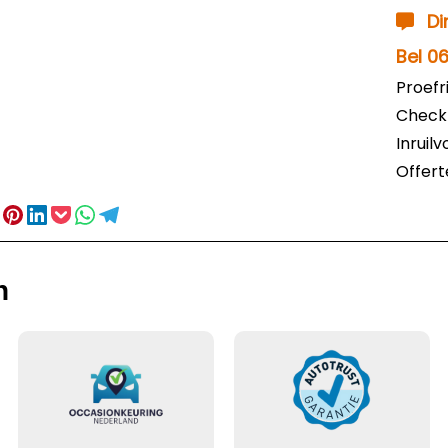
Di
Bel 0
Proefr
Check
Inruil
Offer
n