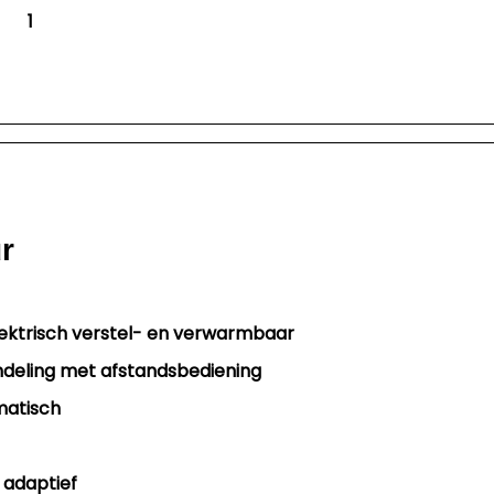
1
r
lektrisch verstel- en verwarmbaar
ndeling met afstandsbediening
matisch
 adaptief