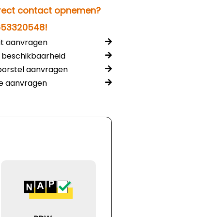
rect contact opnemen?
653320548!
it aanvragen
 beschikbaarheid
voorstel aanvragen
te aanvragen