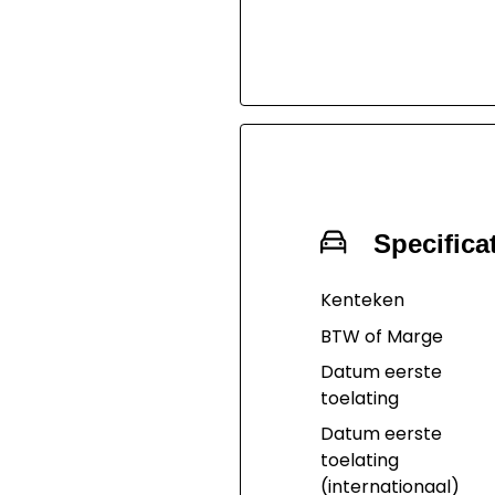
tie, geldige ap
minimaal 6
maanden, bas
reinigingsbeur
6 maanden
Autotrust inst
garantie.
Specifica
Kenteken
BTW of Marge
Datum eerste
toelating
Datum eerste
toelating
(internationaal)