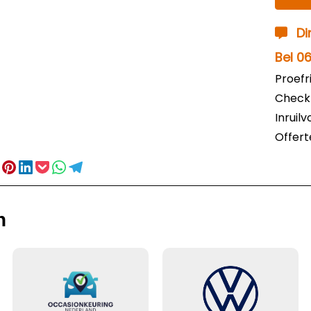
Di
Bel 0
Proefr
Check
Inruil
Offer
n