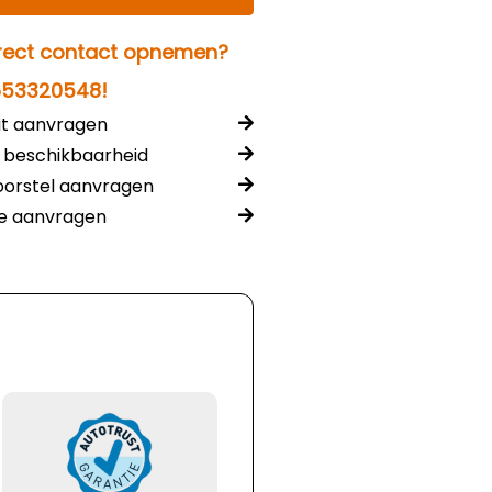
rect contact opnemen?
653320548!
it aanvragen
 beschikbaarheid
voorstel aanvragen
te aanvragen