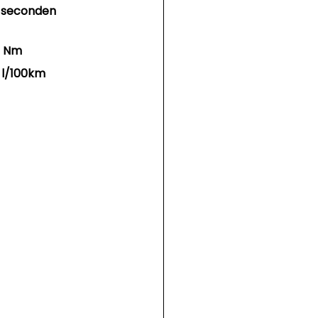
3 seconden
5 Nm
 l/100km