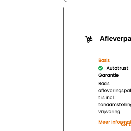
Afleverp
Basis
Autotrust
Garantie
Basis
afleveringspa
t is incl.:
tenaamstellin
vrijwaring
ingeruilde auto
Meer informat
Gra
afleveringsin