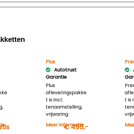
akketten
Plus
Pre
Autotrust
Garantie
Gar
Plus
Pre
kke
afleveringspakke
afl
t is incl.:
t is 
g,
tenaamstelling,
ten
vrijwaring
vrij
,
ingeruilde auto,
inge
ie
Meer informatie
Mee
tis
€ 495,-
spec
5.000 km
gel