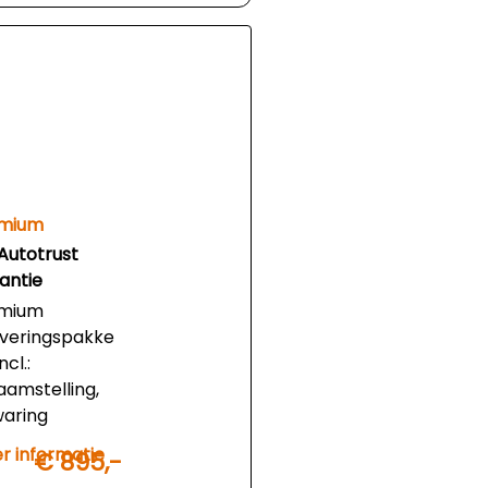
mium
Autotrust
antie
mium
everingspakke
incl.:
aamstelling,
waring
ruilde auto,
r informatie
€ 895,-
dige apk