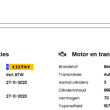
k
onderhoudsvrij,
min
geldige apk
maa
is
minimaal 9
uit
t en
maanden, basis
poe
reinigingsbeurt en
eur
ap
12 maanden
onde
Autotrust instap
ma
garantie. Prijs is
Aut
495,- euro incl.
uit
ties
Motor en tra
btw.
gara
895,
btw
Brandstof
Be
X329HV
NL
Transmissie
Au
Incl. BTW
Aantal cilinders
3
27-11-2023
Cilinderinhoud
99
27-11-2023
Vermogen
70 
Topsnelheid
18