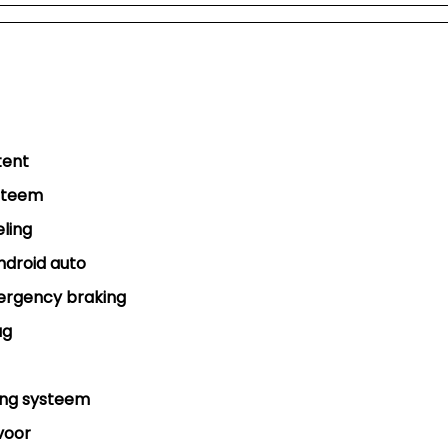
tent
ysteem
eling
ndroid auto
rgency braking
ag
ng systeem
voor