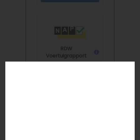
RDW
Voertuigrapport
Bekijk het rapport
Dealeronderhouden
Meer informatie
Verberg zekerheden