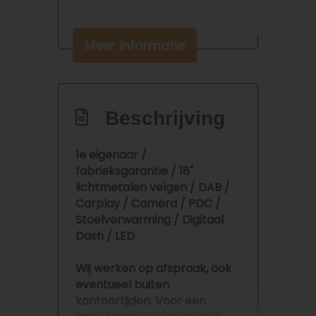
Connected services
Elektronisch stabiliteits
Meer informatie
programma
Hoofd airbag(s) voor
Keyless start
Beschrijving
Kunststof vloer in
laadruimte
1e eigenaar /
Lendesteun(en) elektrisch
fabrieksgarantie / 18"
verstelbaar
lichtmetalen velgen / DAB /
Carplay / Camera / PDC /
Multimedia scherm middel
Stoelverwarming / Digitaal
Passagiersairbag
Dash / LED
Rijstrooksensor met
Wij werken op afspraak, ook
correctie
eventueel buiten
Schakelpaddles
kantoortijden. Voor een